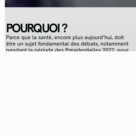
POURQUOI ?
Parce que la santé, encore plus aujourd’hui, doit
être un sujet fondamental des débats, notamment
pendant la période des Présidentielles 2022, pour
savoir au mieux pour qui voter selon Médecins du
Monde.
QUOI ?
Une activation coup de poing avec un couplage
Twitter afin de commenter les débats en live pour
annoncer le Plateau Twitch quelques jours après.
COMMENT ?
Des représentants de l’association sont invités et
questionnés par Julien Masset sur le Before de
son live Backseat.