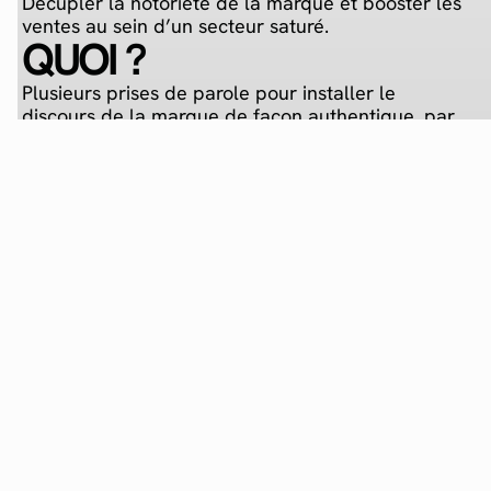
Décupler la notoriété de la marque et booster les
ventes au sein d’un secteur saturé.
QUOI ?
Plusieurs prises de parole pour installer le
discours de la marque de façon authentique, par
un crew de créatrices de contenu ultra affinitaires,
ambassadrices de l’image des #BohmGirls, afin de
faire rayonner l’univers de la marque auprès des
communautés.
COMMENT ?
Une campagne en trois temps avec 3 macro
influenceurs pour
de la marque
booster la notoriété
avant de générer des ventes ; et une amplification
de 10 micro influenceurs pour des prises de
paroles authentiques qui vont générer de
l’engagement.
VOUS AUSSI VOUS SOUHAITEZ UNE
CAMPAGNE À VOTRE IMAGE &
PERFORMANTE ?