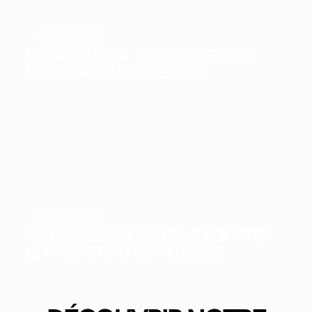
WHAT'S NEW?
META LLAMA 4 : DÉCOUVREZ LES
NOUVEAUX MODÈLES D’IA
WHAT'S NEW?
META MISE SUR L’IA POUR BOOSTER
LE MARKETING D’INFLUENCE