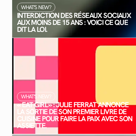
WHAT'S NEW?
INTERDICTION DES RÉSEAUX SOCIAUX
AUX MOINS DE 15 ANS : VOICI CE QUE
DIT LA LOI.
WHAT'S NEW?
« EAT GIRL » : JULIE FERRAT ANNONCE
LA SORTIE DE SON PREMIER LIVRE DE
CUISINE POUR FAIRE LA PAIX AVEC SON
ASSIETTE.