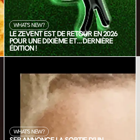
WHAT'S NEW?
LE ZEVENT EST DE RETOUR EN 2026
POUR UNE DIXIÈME ET… DERNIÈRE
ÉDITION !
WHAT'S NEW?
SEB ANNONCE LA SORTIE D’UN