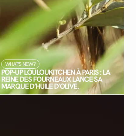
WHAT'S NEW?
POP-UP LOULOUKITCHEN À PARIS : LA
REINE DES FOURNEAUX LANCE SA
MARQUE D’HUILE D’OLIVE.