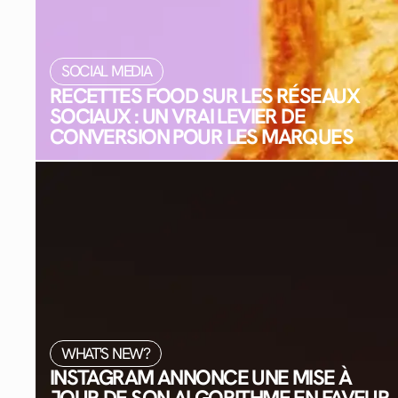
SOCIAL MEDIA
RECETTES FOOD SUR LES RÉSEAUX
SOCIAUX : UN VRAI LEVIER DE
CONVERSION POUR LES MARQUES
WHAT'S NEW?
INSTAGRAM ANNONCE UNE MISE À
JOUR DE SON ALGORITHME EN FAVEUR