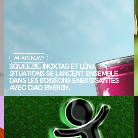
WHAT'S NEW?
SQUEEZIE, INOXTAG ET LÉNA
SITUATIONS SE LANCENT ENSEMBLE
DANS LES BOISSONS ÉNERGISANTES
AVEC CIAO ENERGY.