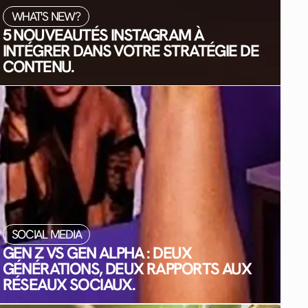
WHAT'S NEW?
5 NOUVEAUTÉS INSTAGRAM À
INTÉGRER DANS VOTRE STRATÉGIE DE
CONTENU.
SOCIAL MEDIA
GEN Z VS GEN ALPHA : DEUX
GÉNÉRATIONS, DEUX RAPPORTS AUX
RÉSEAUX SOCIAUX.