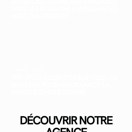
SITUATIONS SE LANCENT ENSEMBLE
DANS LES BOISSONS ÉNERGISANTES
AVEC CIAO ENERGY.
WHAT'S NEW?
POP-UP LOULOUKITCHEN À PARIS : LA
REINE DES FOURNEAUX LANCE SA
MARQUE D’HUILE D’OLIVE.
DÉCOUVRIR NOTRE
AGENCE