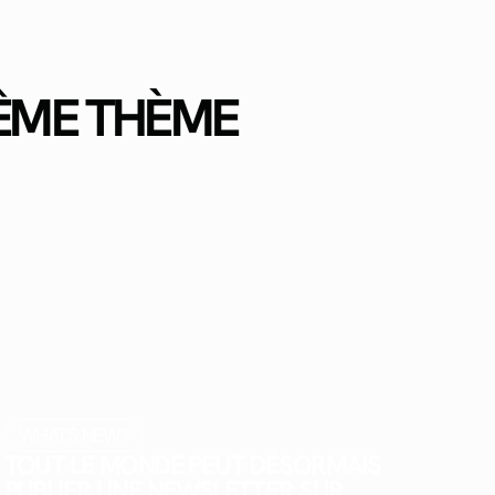
MÊME THÈME
WHAT'S NEW?
TOUT LE MONDE PEUT DÉSORMAIS
PUBLIER UNE NEWSLETTER SUR