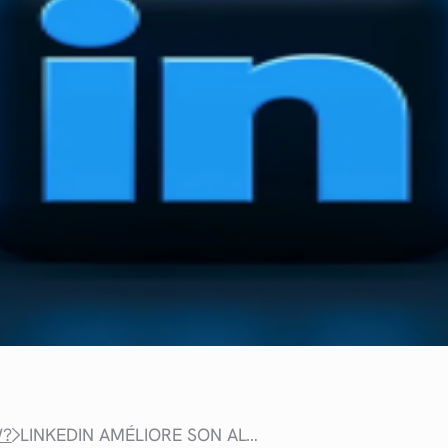
W?
LINKEDIN AMÉLIORE SON ALGORITHME