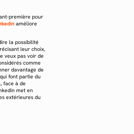
vant-première pour
nkedin
améliore
re la possibilité
récisant leur choix,
ne veux pas voir de
 considérés comme
onner davantage de
ui font partie du
, face à de
inkedin met en
es extérieures du