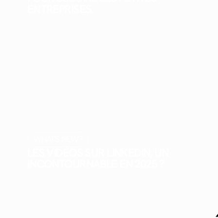
ENTREPRISES.
WHAT'S NEW?
LES VIDÉOS SUR LINKEDIN, UN
INCONTOURNABLE EN 2025 ?