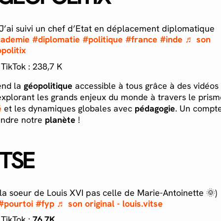
J’ai suivi un chef d’Etat en déplacement diplomatique
cademie
#diplomatie
#politique
#france
#inde
♬ son
politix
TikTok :
238,7 K
end la
géopolitique
accessible à tous grâce à des vidéos 
explorant les grands enjeux du monde à travers le pris
é
et les dynamiques globales avec
pédagogie
. Un compt
ndre notre
planète
!
ITSE
la soeur de Louis XVI pas celle de Marie-Antoinette 🌞)
#pourtoi
#fyp
♬ son original - louis.vitse
TikTok :
76.7K