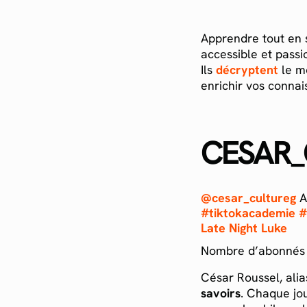
Apprendre tout en 
accessible et pass
Ils
décryptent
le mo
enrichir vos conna
CESAR_
@cesar_cultureg
A
#tiktokacademie
#
Late Night Luke
Nombre d’abonnés T
César Roussel, ali
savoirs
. Chaque jou