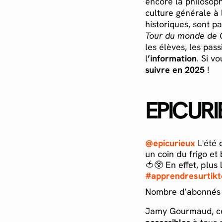
encore la philosoph
culture générale à l
historiques, sont p
Tour du monde de 
les élèves, les pas
l
’information
. Si v
suivre en 2025
!
EPICUR
@epicurieux
L'été 
un coin du frigo et
🍅😲 En effet, plus 
#apprendresurtikt
Nombre d’abonnés 
Jamy Gourmaud, c