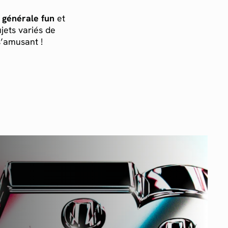
 générale
fun
et
ujets variés de
s’amusant !