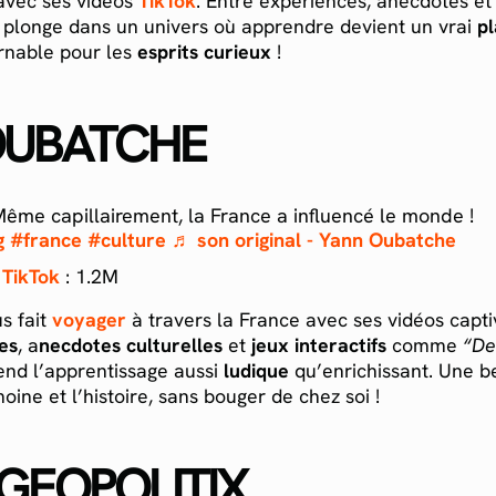
avec ses vidéos
TikTok
. Entre expériences, anecdotes et
s plonge dans un univers où apprendre devient un vrai
pl
rnable pour les
esprits curieux
!
OUBATCHE
ême capillairement, la France a influencé le monde !
g
#france
#culture
♬ son original - Yann Oubatche
TikTok
: 1.2M
 fait
voyager
à travers la France avec ses vidéos capti
les
, a
necdotes culturelles
et
jeux interactifs
comme
“De
 rend l’apprentissage aussi
ludique
qu’enrichissant. Une b
oine et l’histoire, sans bouger de chez soi !
 GEOPOLITIX