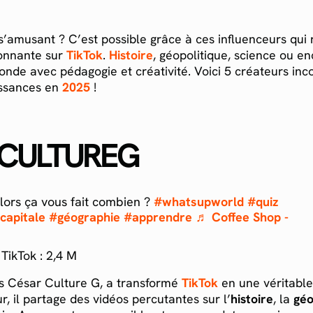
s’amusant ? C’est possible grâce à ces influenceurs qui
ionnante sur
TikTok
.
Histoire
, géopolitique, science ou e
nde avec pédagogie et créativité. Voici 5 créateurs in
issances en
2025
!
CULTUREG
lors ça vous fait combien ?
#whatsupworld
#quiz
capitale
#géographie
#apprendre
♬ Coffee Shop -
ikTok : 2,4 M
as César Culture G, a transformé
TikTok
en une véritable
r, il partage des vidéos percutantes sur l’
histoire
, la
géo