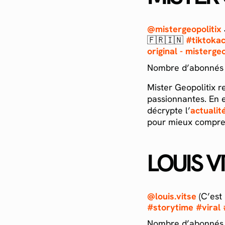
@mistergeopolitix
🇫🇷🇮🇳
#tiktoka
original - mistergeo
Nombre d’abonnés 
Mister Geopolitix r
passionnantes. En 
décrypte l’
actualit
pour mieux compre
LOUIS V
@louis.vitse
(C’est 
#storytime
#viral
Nombre d’abonnés 