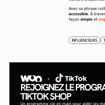
Avec sa phrase culte
accessible
. À trave
façon
simple
et
en
INFLUENCEURS
REJOIGNEZ LE PROG
TIKTOK SHOP
Un programme clé en main pour aider les m