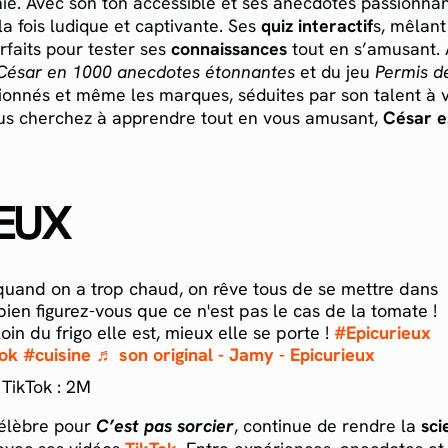
ie. Avec son ton accessible et ses anecdotes passionnant
a fois ludique et captivante. Ses
quiz interactif
s, mêlant
arfaits pour tester ses
connaissances
tout en s’amusant. 
César en 1000 anecdotes étonnantes
et du jeu
Permis d
sionnés et même les marques, séduites par son talent à v
ous cherchez à apprendre tout en vous amusant,
César e
IEUX
quand on a trop chaud, on rêve tous de se mettre dans
 bien figurez-vous que ce n'est pas le cas de la tomate !
loin du frigo elle est, mieux elle se porte !
#Epicurieux
ok
#cuisine
♬ son original - Jamy - Epicurieux
TikTok : 2M
élèbre pour
C’est pas sorcier
, continue de rendre la
sci