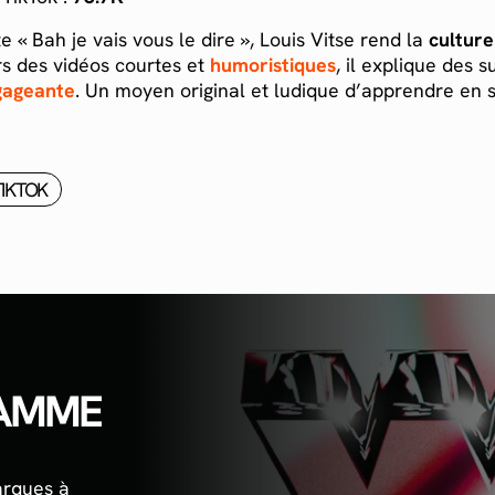
 « Bah je vais vous le dire », Louis Vitse rend la
culture
rs des vidéos courtes et
humoristiques
, il explique des s
gageante
. Un moyen original et ludique d’apprendre en 
TIKTOK
RAMME
arques à