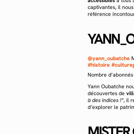
accessibles
à tous 
captivantes, il nou
référence incontou
YANN_
@yann_oubatche
M
#histoire
#culture
Nombre d’abonnés
Yann Oubatche nous
découvertes de
vil
à des indices !”
, il
d’explorer le patrim
MISTER