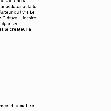
es, il rend la
 anecdotes et faits
Auteur du livre
Le
e Culture
, il inspire
ulgariser
st le créateur à
ence
et la
culture