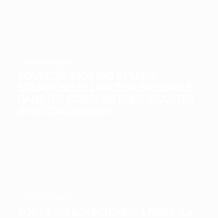
WHAT'S NEW?
SQUEEZIE, INOXTAG ET LÉNA
SITUATIONS SE LANCENT ENSEMBLE
DANS LES BOISSONS ÉNERGISANTES
AVEC CIAO ENERGY.
WHAT'S NEW?
POP-UP LOULOUKITCHEN À PARIS : LA