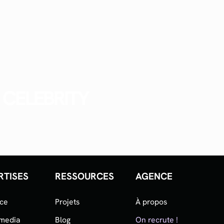
CELEBRITY
RTISES
RESSOURCES
AGENCE
nce
Projets
À propos
 media
Blog
On recrute !