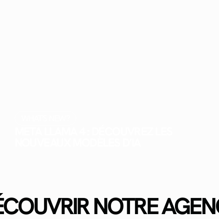
WHAT'S NEW?
META LLAMA 4 : DÉCOUVREZ LES
NOUVEAUX MODÈLES D’IA
ÉCOUVRIR NOTRE AGEN