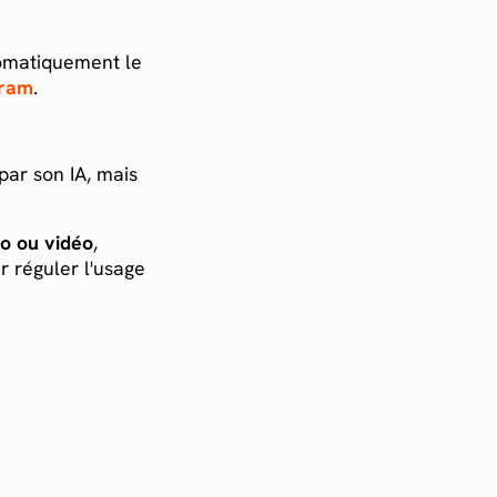
omatiquement le
gram
.
par son IA, mais
io ou vidéo
,
r réguler l'usage