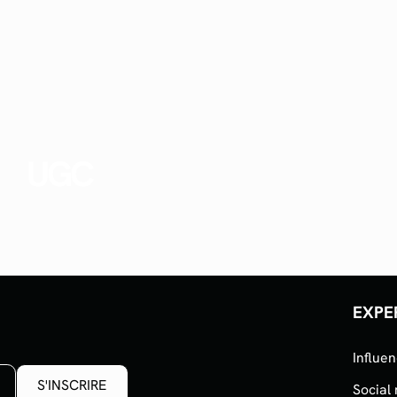
UGC
EXPE
Influe
Social