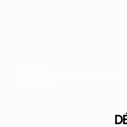
WHAT'S NEW?
EDITS : L’ARME STRATÉGIQUE DE META
FACE À TIKTOK
D