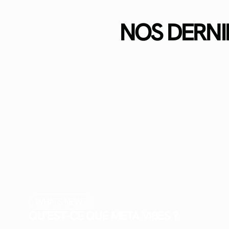
NOS DERNI
WHAT'S NEW?
QU’EST-CE QUE META VIBES ?