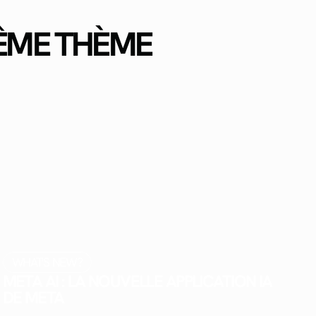
MÊME THÈME
WHAT'S NEW?
META AI : LA NOUVELLE APPLICATION IA
DE META