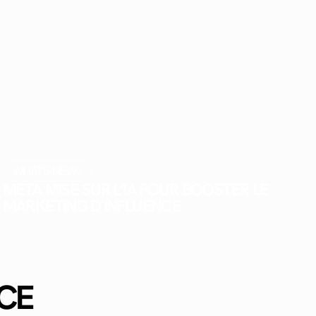
WHAT'S NEW?
META MISE SUR L’IA POUR BOOSTER LE
MARKETING D’INFLUENCE
CE