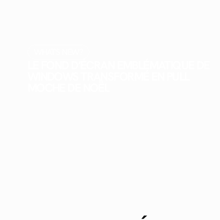
WHAT'S NEW?
LE FOND D’ÉCRAN EMBLÉMATIQUE DE
WINDOWS TRANSFORMÉ EN PULL
MOCHE DE NOËL