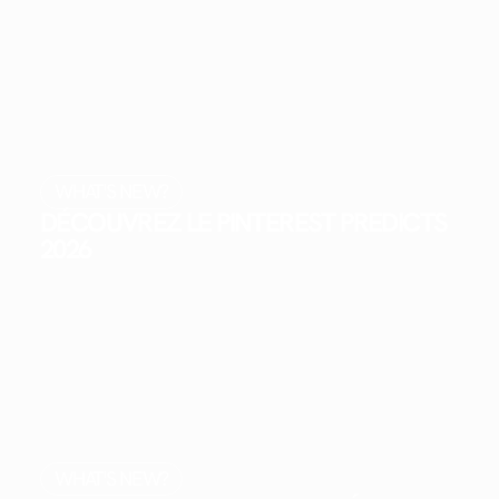
WHAT'S NEW?
DÉCOUVREZ LE PINTEREST PREDICTS
2026
WHAT'S NEW?