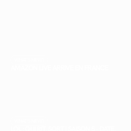
WHAT'S NEW?
AMAZON LIVE ARRIVE EN FRANCE
WHAT'S NEW?
LOL : QUI RIT, SORT ! SAISON 5 – DATE,