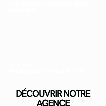
CASTING ET NOUVEAUTÉ À NE PAS
MANQUER !
WHAT'S NEW?
INFLUENCE(S) BY AMAZON PRIME
DÉCOUVRIR NOTRE
AGENCE