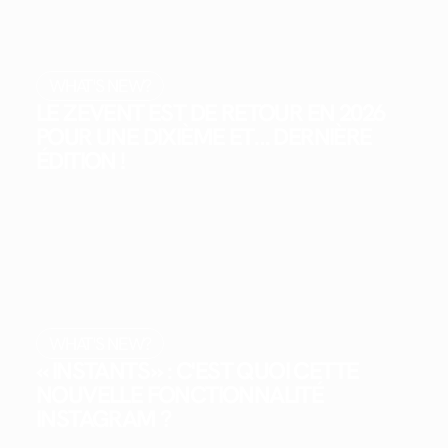
WHAT'S NEW?
LE ZEVENT EST DE RETOUR EN 2026
POUR UNE DIXIÈME ET… DERNIÈRE
ÉDITION !
WHAT'S NEW?
« INSTANTS » : C'EST QUOI CETTE
NOUVELLE FONCTIONNALITÉ
INSTAGRAM ?