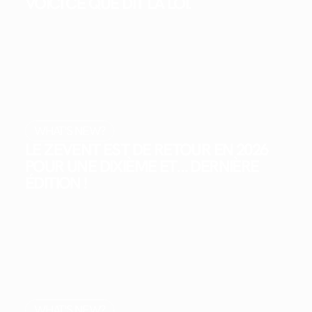
VOICI CE QUE DIT LA LOI.
WHAT'S NEW?
LE ZEVENT EST DE RETOUR EN 2026
POUR UNE DIXIÈME ET… DERNIÈRE
ÉDITION !
WHAT'S NEW?