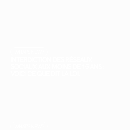
WHAT'S NEW?
INTERDICTION DES RÉSEAUX
SOCIAUX AUX MOINS DE 15 ANS :
VOICI CE QUE DIT LA LOI.
WHAT'S NEW?