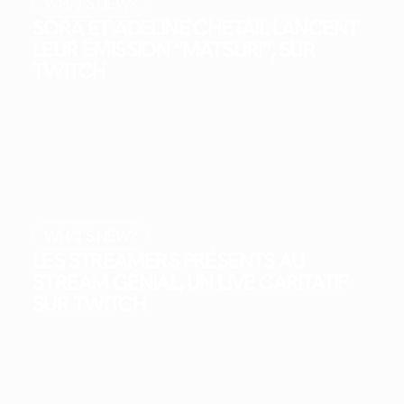
WHAT'S NEW?
SORA ET ADELINE CHETAIL LANCENT
LEUR ÉMISSION “MATSURI”, SUR
TWITCH
WHAT'S NEW?
LES STREAMERS PRÉSENTS AU
STREAM GÉNIAL, UN LIVE CARITATIF
SUR TWITCH