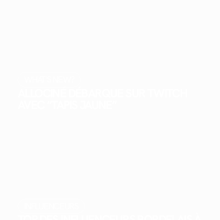
WHAT'S NEW?
ALLOCINÉ DÉBARQUE SUR TWITCH
AVEC “TAPIS JAUNE”
INFLUENCEURS
TOP DES INFLUENCEURS BORDELAIS À