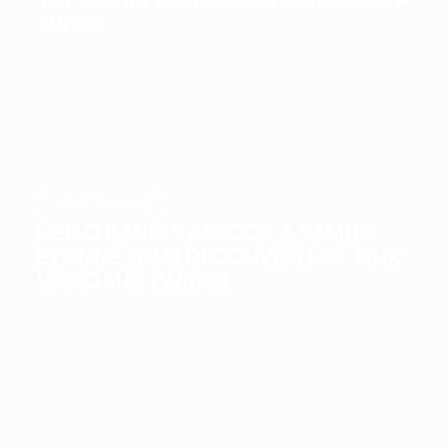
SUIVRE
WHAT'S NEW?
HELLO BANK! S’ASSOCIE À SAMUEL
ETIENNE POUR DÉCOUVRIR LES JEUX
VIDÉO SUR TWITCH